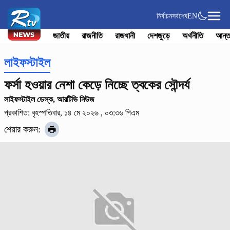
নির্বাচন
সর্বশেষ
EN
জাতীয়
রাজনীতি
রাজধানী
দেশজুড়ে
অর্থনীতি
আন্ত
লাইফস্টাইল
ফর্সা হওয়ার নেশা কেড়ে নিচ্ছে ত্বকের সৌন্দর্য
লাইফস্টাইল ডেস্ক, আরটিভি নিউজ
প্রকাশিত: বৃহস্পতিবার, ১৪ মে ২০২৬ , ০৩:৩৬ পিএম
শেয়ার করুন: