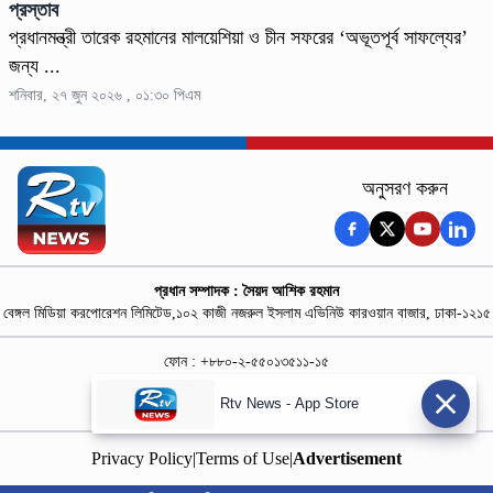
প্রস্তাব
প্রধানমন্ত্রী তারেক রহমানের মালয়েশিয়া ও চীন সফরের ‘অভূতপূর্ব সাফল্যের’
জন্য ...
শনিবার, ২৭ জুন ২০২৬ , ০১:৩০ পিএম
অনুসরণ করুন
প্রধান সম্পাদক : সৈয়দ আশিক রহমান
বেঙ্গল মিডিয়া করপোরেশন লিমিটেড,১০২ কাজী নজরুল ইসলাম এভিনিউ কারওয়ান বাজার, ঢাকা-১২১৫
ফোন : +৮৮০-২-৫৫০১৩৫১১-১৫
নিউজ রুম : +৮৮০-১৮৭৮১৮৪৩৬৯-৭০
Rtv News - App Store
বিজ্ঞাপন :
rtvdigitalad@gmail.com
Privacy Policy
|
Terms of Use
|
Advertisement