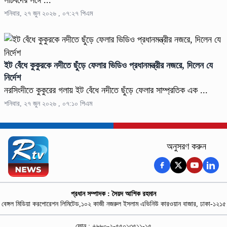
শনিবার, ২৭ জুন ২০২৬ , ০৭:২৭ পিএম
ইট বেঁধে কুকুরকে নদীতে ছুঁড়ে ফেলার ভিডিও প্রধানমন্ত্রীর নজরে, দিলেন যে
নির্দেশ
নরসিংদীতে কুকুরের গলায় ইট বেঁধে নদীতে ছুঁড়ে ফেলার সাম্প্রতিক এক ...
শনিবার, ২৭ জুন ২০২৬ , ০৭:১০ পিএম
অনুসরণ করুন
প্রধান সম্পাদক : সৈয়দ আশিক রহমান
বেঙ্গল মিডিয়া করপোরেশন লিমিটেড,১০২ কাজী নজরুল ইসলাম এভিনিউ কারওয়ান বাজার, ঢাকা-১২১৫
ফোন : +৮৮০-২-৫৫০১৩৫১১-১৫