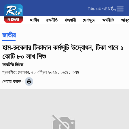
নির্বাচন
সর্বশেষ
EN
জাতীয়
রাজনীতি
রাজধানী
দেশজুড়ে
অর্থনীতি
আন্ত
জাতীয়
হাম-রুবেলার টিকাদান কর্মসূচি উদ্বোধন, টিকা পাবে ১
কোটি ৮০ লাখ শিশু
আরটিভি নিউজ
প্রকাশিত: সোমবার, ২০ এপ্রিল ২০২৬ , ০৯:৪১ এএম
শেয়ার করুন: