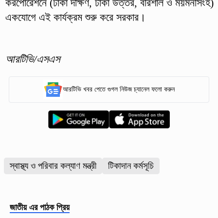
করপোরেশনে (ঢাকা দক্ষিণ, ঢাকা উত্তর, বরিশাল ও ময়মনসিংহ)
একযোগে এই কার্যক্রম শুরু করে সরকার।
আরটিভি/এসএস
আরটিভি খবর পেতে গুগল নিউজ চ্যানেল ফলো করুন
স্বাস্থ্য ও পরিবার কল্যাণ মন্ত্রী
টিকাদান কর্মসূচি
জাতীয়
এর পাঠক প্রিয়