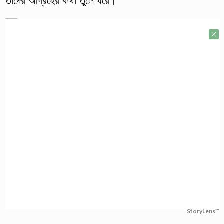
তাদের আগ্রহের কথা তুলে ধরে।
StoryLens™