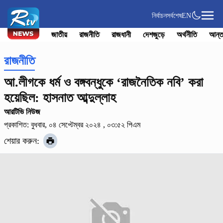
নির্বাচন
সর্বশেষ
EN
জাতীয়
রাজনীতি
রাজধানী
দেশজুড়ে
অর্থনীতি
আন্ত
রাজনীতি
আ.লীগকে ধর্ম ও বঙ্গবন্ধুকে ‘রাজনৈতিক নবি’ করা
হয়েছিল: হাসনাত আব্দুল্লাহ
আরটিভি নিউজ
প্রকাশিত: বুধবার, ০৪ সেপ্টেম্বর ২০২৪ , ০৩:৫২ পিএম
শেয়ার করুন: