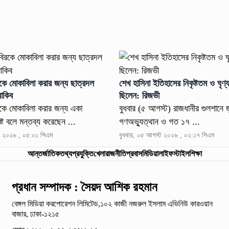
রকে মোকাবিলা করার জন্য ছাত্রদল
শেখ হাসিনা ইতিহাসের নিকৃষ্টতম ও ঘৃণ্য
রাকিব
ছিলেন: রিজভী
রকে মোকাবিলা করার জন্য একা
বুধবার (৫ আগস্ট) রাজধানীর গুলশানে 
্ট বলে মন্তব্য করেছেন ...
গণঅভ্যুত্থান ও গত ১৭ ...
ট ২০২৬ , ০৫:০১ পিএম
বুধবার, ০৫ আগস্ট ২০২৬ , ০২:১৭ পিএম
আন্তর্জাতিক
তথ্যপ্রযুক্তি
খেলা
রাজনীতি
প্রবাস
মিডিয়া
লাইফস্টাইল
শিক্ষা
প্রধান সম্পাদক : সৈয়দ আশিক রহমান
বেঙ্গল মিডিয়া করপোরেশন লিমিটেড,১০২ কাজী নজরুল ইসলাম
এভিনিউ কারওয়ান
বাজার, ঢাকা-১২১৫