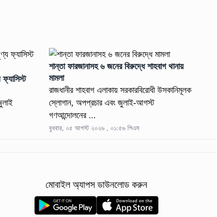
শান্তা ফারজানাসহ ৬ জনের বিরুদ্ধে শাহবাগ থানায়
মামলা
 ফ্যাসিস্ট
রাজধানীর শাহবাগ এলাকায় সরকারবিরোধী উসকানিমূলক
জুলাই
স্লোগান, অপপ্রচার এবং জুলাই-আগস্ট
গণআন্দোলনের ...
বুধবার, ০৫ আগস্ট ২০২৬ , ০১:৫৬ পিএম
মোবাইল অ্যাপস ডাউনলোড করুন