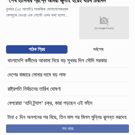
‘শেখ হাসিনার প্রশ্নে আমরা জুলাই হয়েই বাঁচব চিরদিন’
বুধবার (০৫ আগস্ট) সামাজিক যোগাযোগমাধ্যম
ফেসবুকে দেওয়া এক পোস্টে এসব কথা বলেন...
পাঠক প্রিয়
সর্বশেষ
বাংলাদেশি কর্মীদের আকামা নিয়ে বড় সুখবর দিল সৌদি সরকার
দেশের বাজারে সোনার দামে বড় লাফ
রাষ্ট্রপতি নির্বাচনের তারিখ ঘোষণা
বেপরোয়া ‘হানি ট্র্যাপ’ চক্র, কারা পড়ছেন এই ফাঁদে
টানা ৫ দিন অনশনের পর বিয়ে, তিন মাস পর মিলল মুন্নির ঝুলন্ত মরদেহ
সব খবর