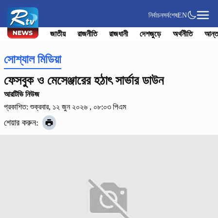
নির্বাচন
সর্বশেষ
EN
জাতীয়
রাজনীতি
রাজধানী
দেশজুড়ে
অর্থনীতি
আন্ত
সোশ্যাল মিডিয়া
ফেসবুক ও মেসেঞ্জারের হঠাৎ সার্ভার ডাউন
আরটিভি নিউজ
প্রকাশিত: শুক্রবার, ১২ জুন ২০২৬ , ০৮:০৩ পিএম
শেয়ার করুন: