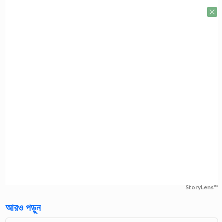
StoryLens™
আরও পড়ুন