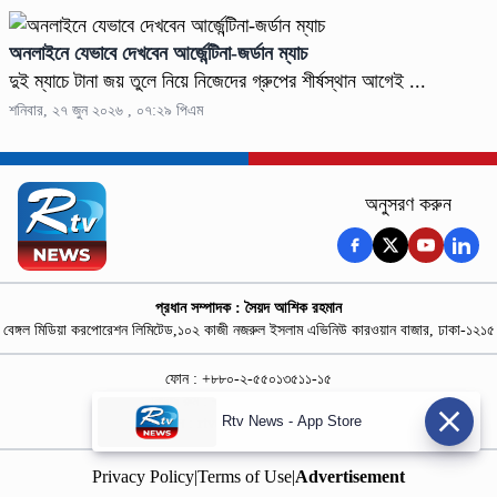
অনলাইনে যেভাবে দেখবেন আর্জেন্টিনা-জর্ডান ম্যাচ
দুই ম্যাচে টানা জয় তুলে নিয়ে নিজেদের গ্রুপের শীর্ষস্থান আগেই ...
শনিবার, ২৭ জুন ২০২৬ , ০৭:২৯ পিএম
অনুসরণ করুন
প্রধান সম্পাদক : সৈয়দ আশিক রহমান
বেঙ্গল মিডিয়া করপোরেশন লিমিটেড,১০২ কাজী নজরুল ইসলাম এভিনিউ কারওয়ান বাজার, ঢাকা-১২১৫
ফোন : +৮৮০-২-৫৫০১৩৫১১-১৫
নিউজ রুম : +৮৮০-১৮৭৮১৮৪৩৬৯-৭০
Rtv News - App Store
বিজ্ঞাপন :
rtvdigitalad@gmail.com
Privacy Policy
|
Terms of Use
|
Advertisement