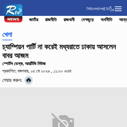
নির্বাচন
সর্বশেষ
EN
জাতীয়
রাজনীতি
রাজধানী
দেশজুড়ে
অর্থনীতি
আন্ত
খেলা
চ্যাম্পিয়ন পার্টি না করেই মধ্যরাতে ঢাকায় আসলেন
বাবর আজম
স্পোর্টস ডেস্ক, আরটিভি নিউজ
প্রকাশিত: মঙ্গলবার, ০৫ মে ২০২৬ , ১১:০০ এএম
শেয়ার করুন: