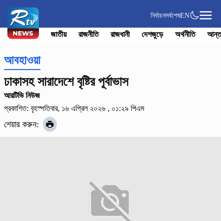
নির্বাচন
সর্বশেষ
EN
জাতীয়
রাজনীতি
রাজধানী
দেশজুড়ে
অর্থনীতি
আন্ত
আবহাওয়া
ঢাকাসহ সারাদেশে বৃষ্টির পূর্বাভাস
আরটিভি নিউজ
প্রকাশিত: বৃহস্পতিবার, ১৬ এপ্রিল ২০২৬ , ০১:২৯ পিএম
শেয়ার করুন: