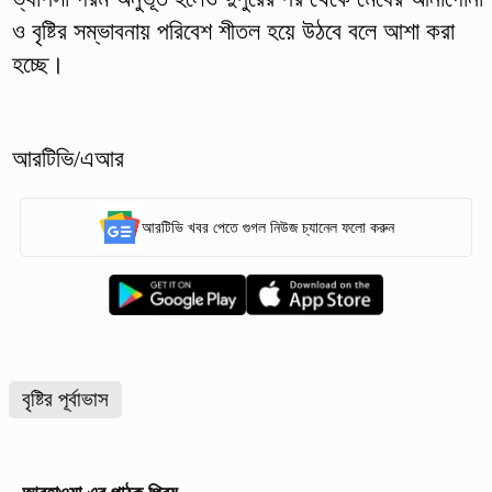
ও বৃষ্টির সম্ভাবনায় পরিবেশ শীতল হয়ে উঠবে বলে আশা করা
হচ্ছে।
আরটিভি/এআর
আরটিভি খবর পেতে গুগল নিউজ চ্যানেল ফলো করুন
বৃষ্টির পূর্বাভাস