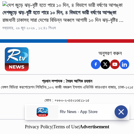
দেশজুড়ে ঝড়-বৃষ্টি হতে পারে ১০ দিন, ৪ বিভাগে ভারী বর্ষণের আশঙ্কা
রাজধানী ঢাকাসহ সারা দেশের বিভিন্ন অঞ্চলে আগামী ১০ দিন ঝড়-বৃষ্টির ...
শুক্রবার, ২৬ জুন ২০২৬ , ১২:৪১ পিএম
অনুসরণ করুন
প্রধান সম্পাদক : সৈয়দ আশিক রহমান
বেঙ্গল মিডিয়া করপোরেশন লিমিটেড,১০২ কাজী নজরুল ইসলাম এভিনিউ কারওয়ান বাজার, ঢাকা-১২১৫
ফোন : +৮৮০-২-৫৫০১৩৫১১-১৫
নিউজ রুম : +৮৮০-১৮৭৮১৮৪৩৬৯-৭০
Rtv News - App Store
বিজ্ঞাপন :
rtvdigitalad@gmail.com
Privacy Policy
|
Terms of Use
|
Advertisement