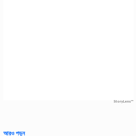
StoryLens™
আরও পড়ুন