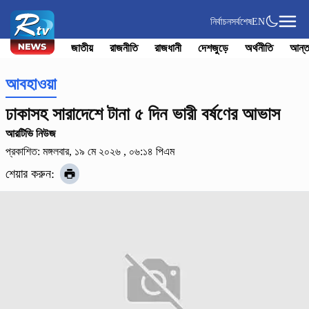
নির্বাচন
সর্বশেষ
EN
জাতীয়
রাজনীতি
রাজধানী
দেশজুড়ে
অর্থনীতি
আন্ত
আবহাওয়া
ঢাকাসহ সারাদেশে টানা ৫ দিন ভারী বর্ষণের আভাস
আরটিভি নিউজ
প্রকাশিত: মঙ্গলবার, ১৯ মে ২০২৬ , ০৬:১৪ পিএম
শেয়ার করুন: