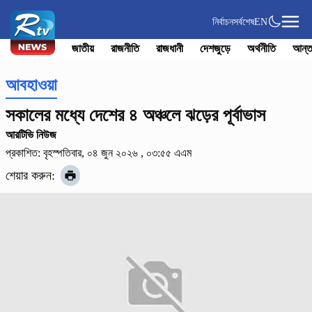
নির্বাচন
সর্বশেষ
EN
জাতীয়
রাজনীতি
রাজধানী
দেশজুড়ে
অর্থনীতি
আন্ত
আবহাওয়া
সকালের মধ্যে দেশের ৪ অঞ্চলে ঝড়ের পূর্বাভাস
আরটিভি নিউজ
প্রকাশিত: বৃহস্পতিবার, ০৪ জুন ২০২৬ , ০৩:৫৫ এএম
শেয়ার করুন: