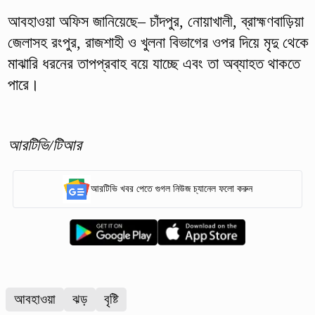
আবহাওয়া অফিস জানিয়েছে– চাঁদপুর, নোয়াখালী, ব্রাহ্মণবাড়িয়া
জেলাসহ রংপুর, রাজশাহী ও খুলনা বিভাগের ওপর দিয়ে মৃদু থেকে
মাঝারি ধরনের তাপপ্রবাহ বয়ে যাচ্ছে এবং তা অব্যাহত থাকতে
পারে।
আরটিভি/টিআর
আরটিভি খবর পেতে গুগল নিউজ চ্যানেল ফলো করুন
আবহাওয়া
ঝড়
বৃষ্টি