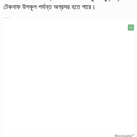
টেকনাফ উপকূল পর্যন্ত অগ্রসর হতে পারে।
StoryLens™