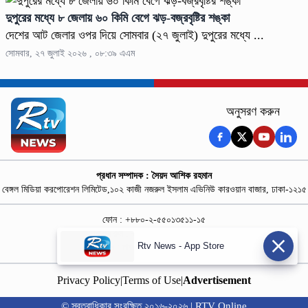
দুপুরের মধ্যে ৮ জেলায় ৬০ কিমি বেগে ঝড়-বজ্রবৃষ্টির শঙ্কা
দেশের আট জেলার ওপর দিয়ে সোমবার (২৭ জুলাই) দুপুরের মধ্যে ...
সোমবার, ২৭ জুলাই ২০২৬ , ০৮:৩৯ এএম
অনুসরণ করুন
প্রধান সম্পাদক : সৈয়দ আশিক রহমান
বেঙ্গল মিডিয়া করপোরেশন লিমিটেড,১০২ কাজী নজরুল ইসলাম এভিনিউ কারওয়ান বাজার, ঢাকা-১২১৫
ফোন : +৮৮০-২-৫৫০১৩৫১১-১৫
নিউজ রুম : +৮৮০-১৮৭৮১৮৪৩৬৯-৭০
Rtv News - App Store
বিজ্ঞাপন :
rtvdigitalad@gmail.com
Privacy Policy
|
Terms of Use
|
Advertisement
© স্বত্বাধিকার সংরক্ষিত ২০১৬-২০২৬ | RTV Online