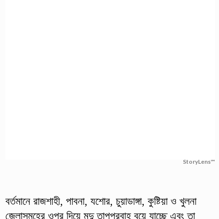
StoryLens™
বর্তমানে রাজশাহী, পাবনা, যশোর, চুয়াডাঙ্গা, কুষ্টিয়া ও খুলনা
জেলাসমূহের ওপর দিয়ে মৃদু তাপপ্রবাহ বয়ে যাচ্ছে এবং তা