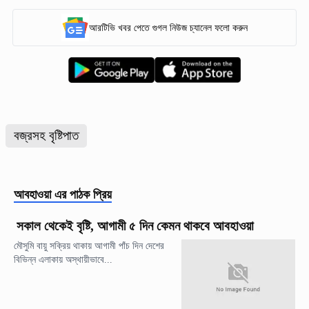
আরটিভি খবর পেতে গুগল নিউজ চ্যানেল ফলো করুন
বজ্রসহ বৃষ্টিপাত
আবহাওয়া
এর পাঠক প্রিয়
সকাল থেকেই বৃষ্টি, আগামী ৫ দিন কেমন থাকবে আবহাওয়া
মৌসুমি বায়ু সক্রিয় থাকায় আগামী পাঁচ দিন দেশের
বিভিন্ন এলাকায় অস্থায়ীভাবে...