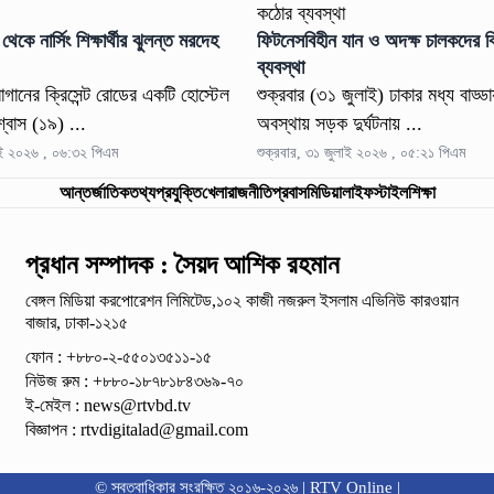
থেকে নার্সিং শিক্ষার্থীর ঝুলন্ত মরদেহ
ফিটনেসবিহীন যান ও অদক্ষ চালকদের ব
ব্যবস্থা
াগানের ক্রিসেন্ট রোডের একটি হোস্টেল
শুক্রবার (৩১ জুলাই) ঢাকার মধ্য বাড্ড
শ্বাস (১৯) ...
অবস্থায় সড়ক দুর্ঘটনায় ...
লাই ২০২৬ , ০৬:৩২ পিএম
শুক্রবার, ৩১ জুলাই ২০২৬ , ০৫:২১ পিএম
আন্তর্জাতিক
তথ্যপ্রযুক্তি
খেলা
রাজনীতি
প্রবাস
মিডিয়া
লাইফস্টাইল
শিক্ষা
প্রধান সম্পাদক : সৈয়দ আশিক রহমান
বেঙ্গল মিডিয়া করপোরেশন লিমিটেড,১০২ কাজী নজরুল ইসলাম
এভিনিউ কারওয়ান
বাজার, ঢাকা-১২১৫
ফোন : +৮৮০-২-৫৫০১৩৫১১-১৫
নিউজ রুম : +৮৮০-১৮৭৮১৮৪৩৬৯-৭০
ই-মেইল :
news@rtvbd.tv
বিজ্ঞাপন :
rtvdigitalad@gmail.com
© স্বত্বাধিকার সংরক্ষিত ২০১৬-২০২৬ | RTV Online |