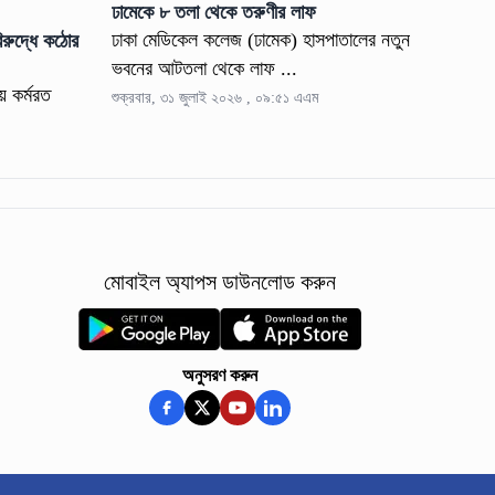
ঢামেকে ৮ তলা থেকে তরুণীর লাফ
ঢাকা মেডিকেল কলেজ (ঢামেক) হাসপাতালের নতুন
িরুদ্ধে কঠোর
ভবনের আটতলা থেকে লাফ ...
ায় কর্মরত
শুক্রবার, ৩১ জুলাই ২০২৬ , ০৯:৫১ এএম
মোবাইল অ্যাপস ডাউনলোড করুন
অনুসরণ করুন