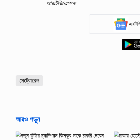
আরটিভি/এসকে
আরটিভি
মেট্রোরেল
আরও পড়ুন