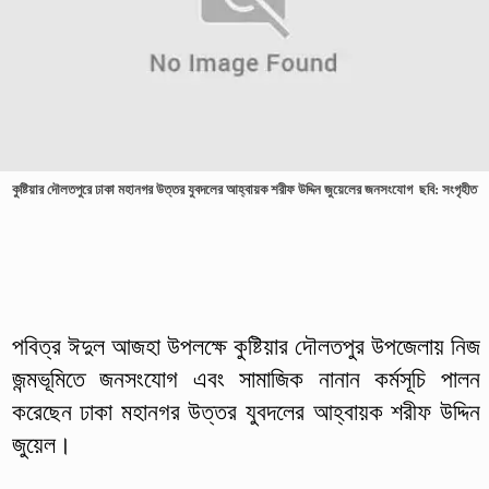
কুষ্টিয়ার দৌলতপুরে ঢাকা মহানগর উত্তর যুবদলের আহ্বায়ক শরীফ উদ্দিন জুয়েলের জনসংযোগ ছবি: সংগৃহীত
পবিত্র ঈদুল আজহা উপলক্ষে কুষ্টিয়ার দৌলতপুর উপজেলায় নিজ
জন্মভূমিতে জনসংযোগ এবং সামাজিক নানান কর্মসূচি পালন
করেছেন ঢাকা মহানগর উত্তর যুবদলের আহ্বায়ক শরীফ উদ্দিন
জুয়েল।