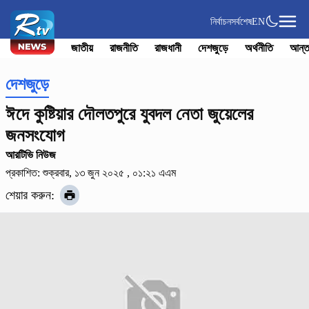
নির্বাচন
সর্বশেষ
EN
জাতীয়
রাজনীতি
রাজধানী
দেশজুড়ে
অর্থনীতি
আন্ত
দেশজুড়ে
ঈদে কুষ্টিয়ার দৌলতপুরে যুবদল নেতা জুয়েলের
জনসংযোগ
আরটিভি নিউজ
প্রকাশিত: শুক্রবার, ১৩ জুন ২০২৫ , ০১:২১ এএম
শেয়ার করুন: