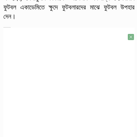
ফুটবল একাডেমিতে ক্ষুদে ফুটবলারদের মাঝে ফুটবল উপহার
দেন।