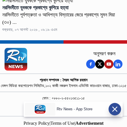
নরসিংদীতে যুবককে প্রকাশ্যে কুপিয়ে হত্যা
নরসিংদীতে পূর্বশত্রুতা ও আধিপত্য বিস্তারের জেরে প্রকাশ্যে সুমন মিয়া
(৩০) ...
শুক্রবার, ০৭ আগস্ট ২০২৬ , ০৯:১৯ এএম
অনুসরণ করুন
প্রধান সম্পাদক : সৈয়দ আশিক রহমান
বেঙ্গল মিডিয়া করপোরেশন লিমিটেড,১০২ কাজী নজরুল ইসলাম এভিনিউ কারওয়ান বাজার, ঢাকা-১২১৫
ফোন : +৮৮০-২-৫৫০১৩৫১১-১৫
নিউজ রুম : +৮৮০-১৮৭৮১৮৪৩৬৯-৭০
Rtv News - App Store
বিজ্ঞাপন :
rtvdigitalad@gmail.com
Privacy Policy
|
Terms of Use
|
Advertisement