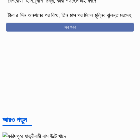
বেপরোয়া ‘হানি ট্র্যাপ’ চক্র, কারা পড়ছেন এই ফাঁদে
টানা ৫ দিন অনশনের পর বিয়ে, তিন মাস পর মিলল মুন্নির ঝুলন্ত মরদেহ
সব খবর
আরও পড়ুন