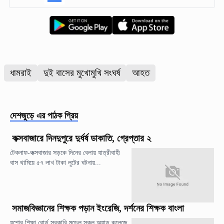
ধামরাই
দুই বাসের মুখোমুখি সংঘর্ষ
আহত
দেশজুড়ে
এর পাঠক প্রিয়
কক্সবাজারে দিনদুপুরে দুর্ধর্ষ ডাকাতি, গ্রেপ্তার ২
টেকনাফ-কক্সবাজার সড়কে দিনের বেলায় যাত্রীবাহী
বাস থামিয়ে ৫৭ লাখ টাকা লুটের ঘটনায়...
সমাজবিজ্ঞানের শিক্ষক পড়ান ইংরেজি, দর্শনের শিক্ষক বাংলা
যশোর শিক্ষা বোর্ড সরকারি মডেল স্কুল অ্যান্ড কলেজে