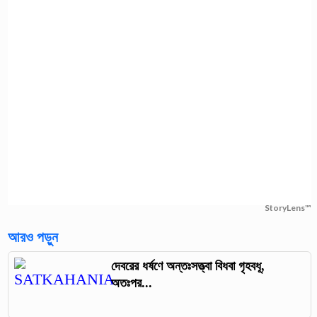
StoryLens™
আরও পড়ুন
দেবরের ধর্ষণে অন্তঃসত্ত্বা বিধবা গৃহবধূ,
অতঃপর...