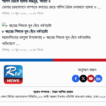
শালিস বৈঠকে হামলা-ভাঙচুর, আহত ৪
ভোলার চরফ্যাশনে দাম্পত্য কলহের জেরে শালিস বৈঠক চলাকালে হামলা ও ...
শনিবার, ২৭ জুন ২০২৬ , ১০:৪৯ পিএম
৮ বছরের শিশুকে মুখ বেঁধে ধর্ষণচেষ্টা
ময়মনসিংহের ভালুকা উপজেলায় ৮ বছরের শিশুকে মুখ বেঁধে ধর্ষণচেষ্টার
অভিযোগে ...
শনিবার, ২৭ জুন ২০২৬ , ১০:৪৪ পিএম
অনুসরণ করুন
প্রধান সম্পাদক : সৈয়দ আশিক রহমান
বেঙ্গল মিডিয়া করপোরেশন লিমিটেড,১০২ কাজী নজরুল ইসলাম এভিনিউ কারওয়ান বাজার, ঢাকা-১২১৫