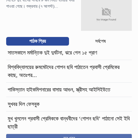
সিলেটে দুই বাসের সংঘর্ষে ৮ জন নিহত হওয়ার খবর
পাওয়া গেছে। শুক্রবার (৭ আগস্ট)...
পাঠক প্রিয়
সর্বশেষ
সাতসকালে মর্মান্তিক দুই দুর্ঘটনা, ঝরে গেল ১৫ প্রাণ
বিশ্ববিদ্যালয়ের রুমমেটদের গোপন ছবি পাঠাতেন প্রবাসী প্রেমিকের
কাছে, অতঃপর...
পাকিস্তান হাইকমিশনারের বাসায় আগুন, স্ত্রীসহ আইসিইউতে
সুখবর দিল ফেসবুক
মুখ খুললেন প্রবাসী প্রেমিককে বান্ধবীদের ‘গোপন ছবি’ পাঠানো সেই ইবি
ছাত্রী