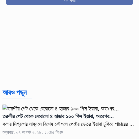
সব খবর
আরও পড়ুন
তরুণীর পেট থেকে বেরোলো ৪ হাজার ১০০ পিস ইয়াবা, অতঃপর...
কলার মিশ্রণের মাধ্যমে বিশেষ কৌশলে পেটের ভেতর ইয়াবা ঢুকিয়ে পাচারের ...
শুক্রবার, ০৭ আগস্ট ২০২৬ , ১০:৪৫ পিএম