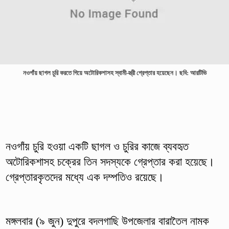
নওগাঁয় ছাগল চুরি করতে গিয়ে অটোরিকশাসহ স্বামী-স্ত্রী গ্রেপ্তার হয়েছেন। ছবি: আরটিভি
নওগাঁয় চুরি হওয়া একটি ছাগল ও চুরির কাজে ব্যবহৃত
অটোরিকশাসহ চক্রের তিন সদস্যকে গ্রেপ্তার করা হয়েছে।
গ্রেপ্তারকৃতদের মধ্যে এক দম্পতিও রয়েছে।
মঙ্গলবার (৯ জুন) দুপুরে বদলগাছি উপজেলার বারাতৈল নামক