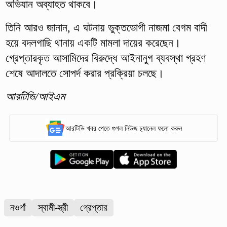
অভিযান অব্যাহত থাকবে।
তিনি আরও জানান, এ ঘটনায় ভুক্তভোগী নাজমা বেগম বাদী
হয়ে বদলগাছি থানায় একটি মামলা দায়ের করেছেন।
গ্রেপ্তারকৃত আসামিদের বিরুদ্ধে আইনানুগ ব্যবস্থা গ্রহণ
শেষে আদালতে সোপর্দ করার প্রক্রিয়া চলছে।
আরটিভি/আইএম
আরটিভি খবর পেতে গুগল নিউজ চ্যানেল ফলো করুন
নওগাঁ
স্বামী-স্ত্রী
গ্রেপ্তার