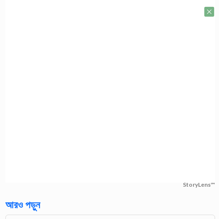
StoryLens™
আরও পড়ুন