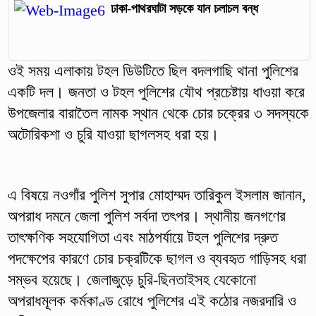
ঢাকা-পাথরঘাটা সড়কে যান চলাচল বন্ধ
ওই সময় এলাকায় টহল ডিউটিতে ছিল বদলগাছি থানা পুলিশের
একটি দল। জনতা ও টহল পুলিশের যৌথ প্রচেষ্টায় ধাওয়া করে
উপজেলার বারাতৈল নামক স্থান থেকে চোর চক্রের ৩ সদস্যকে
অটোরিকশা ও চুরি যাওয়া ছাগলসহ ধরা হয়।
এ বিষয়ে নওগাঁর পুলিশ সুপার মোহাম্মদ তারিকুল ইসলাম জানান,
অপরাধ দমনে জেলা পুলিশ সর্বদা তৎপর। স্থানীয় জনগণের
তাৎক্ষণিক সহযোগিতা এবং মাঠপর্যায়ে টহল পুলিশের দ্রুত
পদক্ষেপের কারণে চোর চক্রটিকে ছাগল ও ব্যবহৃত গাড়িসহ ধরা
সম্ভব হয়েছে। জেলাজুড়ে চুরি-ছিনতাইসহ যেকোনো
অপরাধমূলক কর্মকাণ্ড রোধে পুলিশের এই কঠোর নজরদারি ও