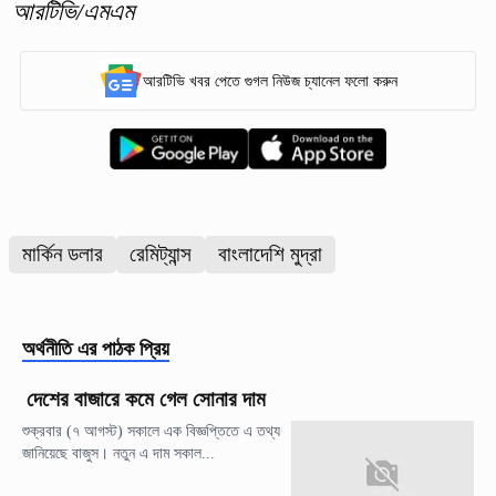
আরটিভি/এমএম
আরটিভি খবর পেতে গুগল নিউজ চ্যানেল ফলো করুন
মার্কিন ডলার
রেমিট্যান্স
বাংলাদেশি মুদ্রা
অর্থনীতি
এর পাঠক প্রিয়
দেশের বাজারে কমে গেল সোনার দাম
শুক্রবার (৭ আগস্ট) সকালে এক বিজ্ঞপ্তিতে এ তথ্য
জানিয়েছে বাজুস। নতুন এ দাম সকাল...