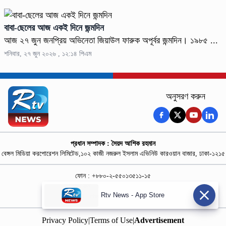
বাবা-ছেলের আজ একই দিনে জন্মদিন
আজ ২৭ জুন জনপ্রিয় অভিনেতা জিয়াউল ফারুক অপূর্বর জন্মদিন। ১৯৮৫ ...
শনিবার, ২৭ জুন ২০২৬ , ১২:১৪ পিএম
অনুসরণ করুন
প্রধান সম্পাদক : সৈয়দ আশিক রহমান
বেঙ্গল মিডিয়া করপোরেশন লিমিটেড,১০২ কাজী নজরুল ইসলাম এভিনিউ কারওয়ান বাজার, ঢাকা-১২১৫
ফোন : +৮৮০-২-৫৫০১৩৫১১-১৫
নিউজ রুম : +৮৮০-১৮৭৮১৮৪৩৬৯-৭০
Rtv News - App Store
বিজ্ঞাপন :
rtvdigitalad@gmail.com
Privacy Policy
|
Terms of Use
|
Advertisement