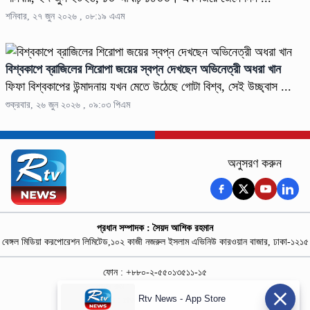
শনিবার, ২৭ জুন ২০২৬ , ০৮:১৯ এএম
বিশ্বকাপে ব্রাজিলের শিরোপা জয়ের স্বপ্ন দেখছেন অভিনেত্রী অধরা খান
ফিফা বিশ্বকাপের উন্মাদনায় যখন মেতে উঠেছে গোটা বিশ্ব, সেই উচ্ছ্বাস ...
শুক্রবার, ২৬ জুন ২০২৬ , ০৯:০৩ পিএম
অনুসরণ করুন
প্রধান সম্পাদক : সৈয়দ আশিক রহমান
বেঙ্গল মিডিয়া করপোরেশন লিমিটেড,১০২ কাজী নজরুল ইসলাম এভিনিউ কারওয়ান বাজার, ঢাকা-১২১৫
ফোন : +৮৮০-২-৫৫০১৩৫১১-১৫
নিউজ রুম : +৮৮০-১৮৭৮১৮৪৩৬৯-৭০
Rtv News - App Store
বিজ্ঞাপন :
rtvdigitalad@gmail.com