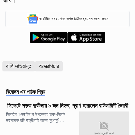
রাখি।
আরটিভি খবর পেতে গুগল নিউজ চ্যানেল ফলো করুন
রাখি সাওয়ান্ত
অস্ত্রোপচার
বিনোদন
এর পাঠক প্রিয়
সিলেটে সড়ক দুর্ঘটনায় ৯ জন নিহত, প্রাণ হারালেন বাউলশিল্পী ভৈরবী
সিলেটের ওসমানীনগর উপজেলায় ঢাকা-সিলেট
মহাসড়কে দুটি যাত্রীবাহী বাসের মুখোমুখি...