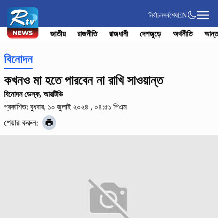
নির্বাচন
সর্বশেষ
EN
জাতীয়
রাজনীতি
রাজধানী
দেশজুড়ে
অর্থনীতি
আন্ত
বিনোদন
কখনও মা হতে পারবেন না রাখি সাওয়ান্ত
বিনোদন ডেস্ক, আরটিভি
প্রকাশিত: বুধবার, ১০ জুলাই ২০২৪ , ০৪:৫১ পিএম
শেয়ার করুন: