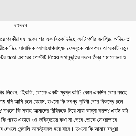
ফাইল ছবি
 ঘিরে পরকীয়াসহ একের পর এক বিতর্ক উঠছে ছোট পর্দার জনপ্রিয় অভিনেতা
ত্রীকে নিয়ে সামাজিক যোগাযোগমাধ্যম ফেসবুকে আবেগঘন আরেকটি নতুন
র মতো এবারের পোস্টটি নিয়েও সহানুভূতির বদলে তীব্র সমালোচনা ও
আলভীর লিখেন, ‘ইকলি, তোকে একটা প্রশ্ন করি? কোন একদিন তোর কাছে
ায় যদি আমি চলে যেতাম, তখনো কি সমগ্র পৃথিবী তোর বিরুদ্ধে চলে
রত? তখনো কি সবাই আমাদের রিযিককে নিয়ে মায়া কান্না করত? এতই যদি
 কি পারত এভাবে ওর ভবিষ্যতের কথা না ভেবে তোকে নোংরাভাবে
দেখলে মেন্টালি আনস্ট্যাবল হয়ে যাবে। তখনো কি আমার বন্ধুরা