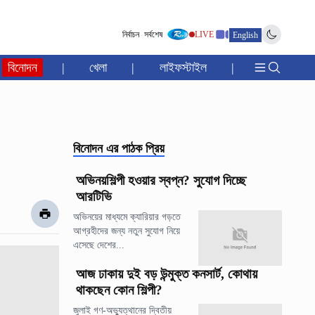
নির্বাচন
সর্বশেষ
LIVE
English
বিনোদন
|
খেলা
|
লাইফস্টাইল
|
বিনোদন
এর পাঠক প্রিয়
অভিনয়শিল্পী হওয়ার স্বপ্ন? সুযোগ দিচ্ছে
আরটিভি
অভিনয়ের মাধ্যমে ক্যারিয়ার গড়তে
আগ্রহীদের জন্য নতুন সুযোগ নিয়ে
এসেছে দেশের...
আজ ঢাকায় দুই বড় উন্মুক্ত কনসার্ট, কোথায়
থাকছেন কোন শিল্পী?
জুলাই গণ-অভ্যুত্থানের দ্বিতীয়