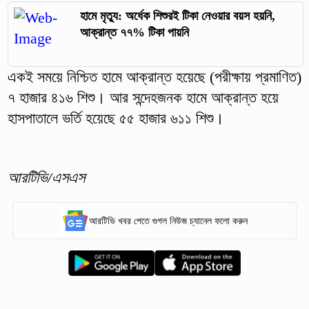
হামে মৃত্যু: অর্ধেক শিশুরই টিকা নেওয়ার বয়স হয়নি,
আক্রান্ত ৭৭% টিকা পায়নি
একই সময়ে নিশ্চিত হামে আক্রান্ত হয়েছে (পরীক্ষায় প্রমাণিত)
৭ হাজার ৪১৬ শিশু। আর সন্দেহজনক হামে আক্রান্ত হয়ে
হাসপাতালে ভর্তি হয়েছে ৫৫ হাজার ৬১১ শিশু।
আরটিভি/এসএস
আরটিভি খবর পেতে গুগল নিউজ চ্যানেল ফলো করুন