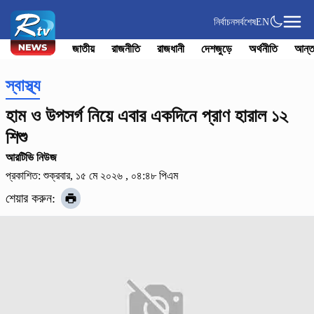
নির্বাচন
সর্বশেষ
EN
জাতীয়
রাজনীতি
রাজধানী
দেশজুড়ে
অর্থনীতি
আন্ত
স্বাস্থ্য
হাম ও উপসর্গ নিয়ে এবার একদিনে প্রাণ হারাল ১২
শিশু
আরটিভি নিউজ
প্রকাশিত: শুক্রবার, ১৫ মে ২০২৬ , ০৪:৪৮ পিএম
শেয়ার করুন: