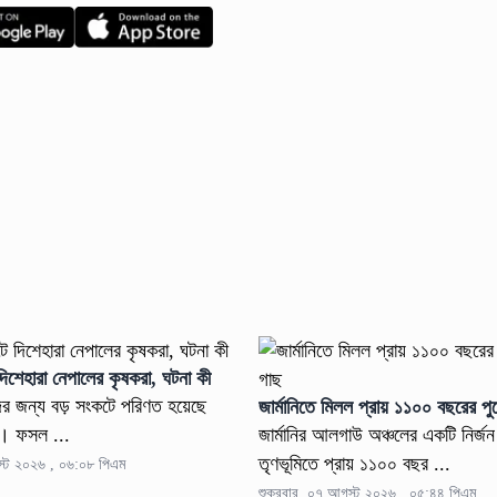
দিশেহারা নেপালের কৃষকরা, ঘটনা কী
ের জন্য বড় সংকটে পরিণত হয়েছে
জার্মানিতে মিলল প্রায় ১১০০ বছরের 
ত। ফসল ...
জার্মানির আলগাউ অঞ্চলের একটি নির্জন প
তৃণভূমিতে প্রায় ১১০০ বছর ...
স্ট ২০২৬ , ০৬:০৮ পিএম
শুক্রবার, ০৭ আগস্ট ২০২৬ , ০৫:৪৪ পিএম