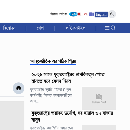
নির্বাচন
সর্বশেষ
LIVE
English
বিনোদন
|
খেলা
|
লাইফস্টাইল
|
আন্তর্জাতিক
এর পাঠক প্রিয়
২০২৬ সালে যুক্তরাষ্ট্রের নাগরিকত্ব পেতে
মানতে হবে যেসব নিয়ম
যুক্তরাষ্ট্রে স্থায়ী বাসিন্দা (গ্রিন
কার্ডধারী) হিসেবে বসবাসকারীদের
জন্য...
যুক্তরাষ্ট্রে ভয়াবহ দুর্যোগ, ঘর হারাল ৬৭ হাজার
মানুষ
যুক্তরাষ্ট্রের ওয়াশিংটন অঙ্গরাজ্যে