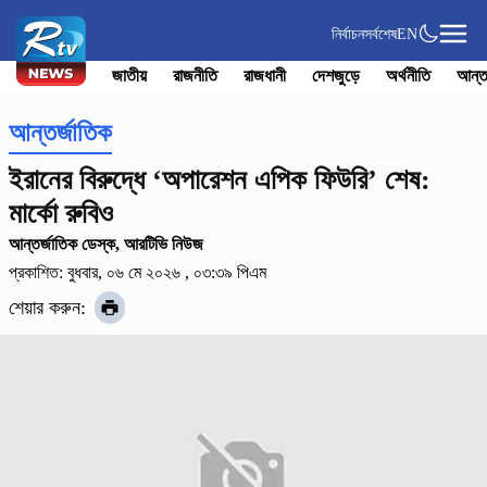
নির্বাচন
সর্বশেষ
EN
জাতীয়
রাজনীতি
রাজধানী
দেশজুড়ে
অর্থনীতি
আন্ত
আন্তর্জাতিক
ইরানের বিরুদ্ধে ‘অপারেশন এপিক ফিউরি’ শেষ:
মার্কো রুবিও
আন্তর্জাতিক ডেস্ক, আরটিভি নিউজ
প্রকাশিত: বুধবার, ০৬ মে ২০২৬ , ০৩:৩৯ পিএম
শেয়ার করুন: