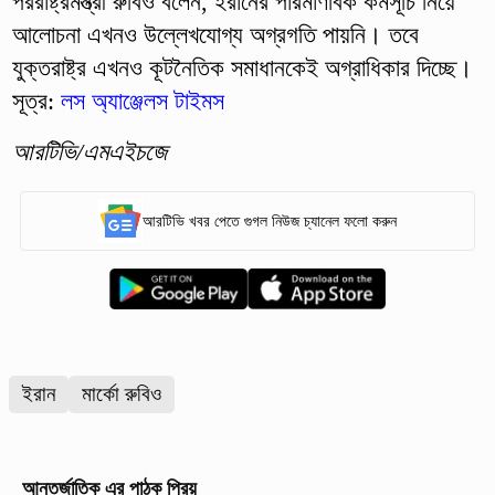
পররাষ্ট্রমন্ত্রী রুবিও বলেন, ইরানের পারমাণবিক কর্মসূচি নিয়ে
আলোচনা এখনও উল্লেখযোগ্য অগ্রগতি পায়নি। তবে
যুক্তরাষ্ট্র এখনও কূটনৈতিক সমাধানকেই অগ্রাধিকার দিচ্ছে।
সূত্র:
লস অ্যাঞ্জেলস টাইমস
আরটিভি/এমএইচজে
আরটিভি খবর পেতে গুগল নিউজ চ্যানেল ফলো করুন
ইরান
মার্কো রুবিও
আন্তর্জাতিক
এর পাঠক প্রিয়