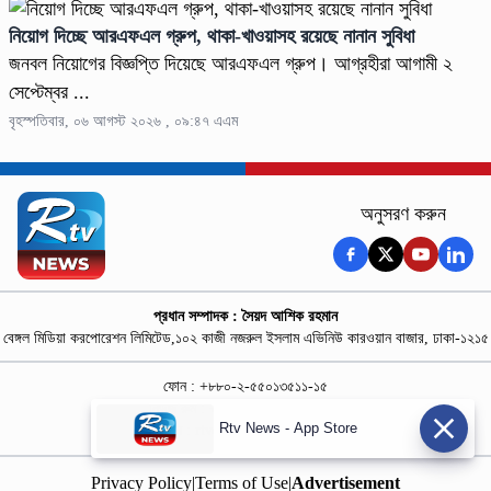
নিয়োগ দিচ্ছে আরএফএল গ্রুপ, থাকা-খাওয়াসহ রয়েছে নানান সুবিধা
জনবল নিয়োগের বিজ্ঞপ্তি দিয়েছে আরএফএল গ্রুপ। আগ্রহীরা আগামী ২
সেপ্টেম্বর ...
বৃহস্পতিবার, ০৬ আগস্ট ২০২৬ , ০৯:৪৭ এএম
অনুসরণ করুন
প্রধান সম্পাদক : সৈয়দ আশিক রহমান
বেঙ্গল মিডিয়া করপোরেশন লিমিটেড,১০২ কাজী নজরুল ইসলাম এভিনিউ কারওয়ান বাজার, ঢাকা-১২১৫
ফোন : +৮৮০-২-৫৫০১৩৫১১-১৫
নিউজ রুম : +৮৮০-১৮৭৮১৮৪৩৬৯-৭০
Rtv News - App Store
বিজ্ঞাপন :
rtvdigitalad@gmail.com
Privacy Policy
|
Terms of Use
|
Advertisement