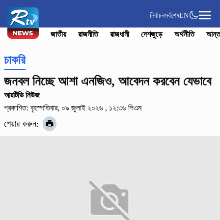
নির্বাচন
সর্বশেষ
EN
জাতীয়
রাজনীতি
রাজধানী
দেশজুড়ে
অর্থনীতি
আন্ত
চাকরি
জনবল নিচ্ছে আশা এনজিও, আবেদন করবেন যেভাবে
আরটিভি নিউজ
প্রকাশিত: বৃহস্পতিবার, ০৯ জুলাই ২০২৬ , ১২:৩৬ পিএম
শেয়ার করুন: