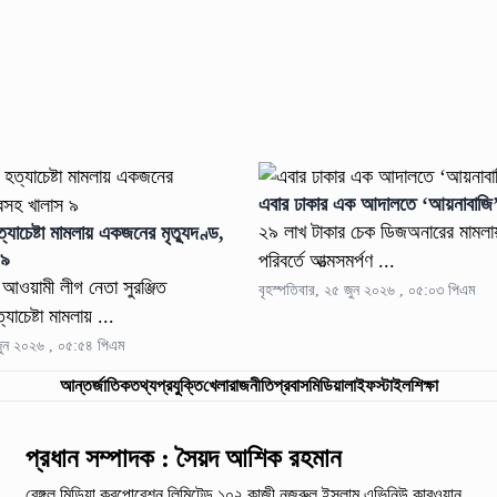
এবার ঢাকার এক আদালতে ‘আয়নাবাজি
২৯ লাখ টাকার চেক ডিজঅনারের মামলা
ত্যাচেষ্টা মামলায় একজনের মৃত্যুদণ্ড,
 ৯
পরিবর্তে আত্মসমর্পণ ...
ও আওয়ামী লীগ নেতা সুরঞ্জিত
বৃহস্পতিবার, ২৫ জুন ২০২৬ , ০৫:০৩ পিএম
যাচেষ্টা মামলায় ...
 জুন ২০২৬ , ০৫:৫৪ পিএম
আন্তর্জাতিক
তথ্যপ্রযুক্তি
খেলা
রাজনীতি
প্রবাস
মিডিয়া
লাইফস্টাইল
শিক্ষা
প্রধান সম্পাদক : সৈয়দ আশিক রহমান
বেঙ্গল মিডিয়া করপোরেশন লিমিটেড,১০২ কাজী নজরুল ইসলাম
এভিনিউ কারওয়ান