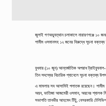
জুলাই গণঅভ্যুত্থান চলাকালে নারায়ণগঞ্জে ১০ জ
শামীম ওসমানসহ ১২ জনের বিরুদ্ধে সূচনা বক্তব্য উ
বুধবার (১০ জুন) আন্তর্জাতিক অপরাধ ট্রাইব্যুনাল
তিন সদস্যের বিচারিক প্যানেলে সূচনা বক্তব্য উ
এ মামলায় সব আসামিই পলাতক রয়েছেন। শামীম ও
অয়ন, ভাতিজা আজমেরী ওসমান, অয়নের শ্যালক মিন
সভাপতি তানভীর আহমেদ টিটু, বেসরকারি টেলিভিশন 