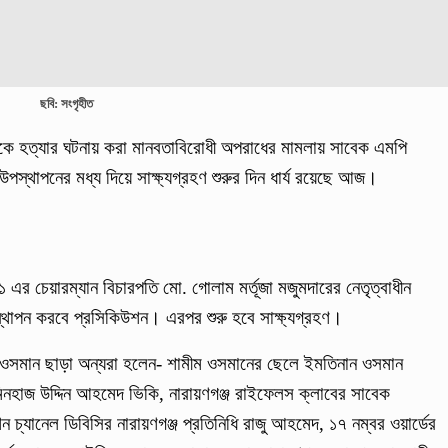
ছবি: সংগৃহীত
নকে হত্যার ঘটনায় করা মানবতাবিরোধী অপরাধের মামলায় সাবেক এমপি
পস্থাপনের মধ্য দিয়ে সাক্ষ্যগ্রহণ শুরুর দিন ধার্য রয়েছে আজ।
-১ এর চেয়ারম্যান বিচারপতি মো. গোলাম মর্তূজা মজুমদারের নেতৃত্বাধীন
পস্থাপন করবে প্রসিকিউশন। এরপর শুরু হবে সাক্ষ্যগ্রহণ।
সমান ছাড়া অন্যরা হলেন- শামীম ওসমানের ছেলে ইমতিনান ওসমান
হাজ উদ্দিন আহমেদ ভিকি, নারায়ণগঞ্জ রাইফেলস ক্লাবের সাবেক
চ্যানেল ডিবিসির নারায়ণগঞ্জ প্রতিনিধি রাজু আহমেদ, ১৭ নম্বর ওয়ার্ডের