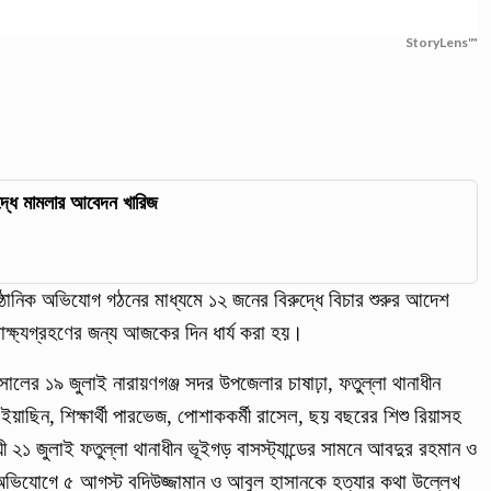
StoryLens™
্ধে মামলার আবেদন খারিজ
ানিক অভিযোগ গঠনের মাধ্যমে ১২ জনের বিরুদ্ধে বিচার শুরুর আদেশ
সাক্ষ্যগ্রহণের জন্য আজকের দিন ধার্য করা হয়।
লের ১৯ জুলাই নারায়ণগঞ্জ সদর উপজেলার চাষাঢ়া, ফতুল্লা থানাধীন
িন, শিক্ষার্থী পারভেজ, পোশাককর্মী রাসেল, ছয় বছরের শিশু রিয়াসহ
২১ জুলাই ফতুল্লা থানাধীন ভূইগড় বাসস্ট্যান্ডের সামনে আবদুর রহমান ও
 অভিযোগে ৫ আগস্ট বদিউজ্জামান ও আবুল হাসানকে হত্যার কথা উল্লেখ