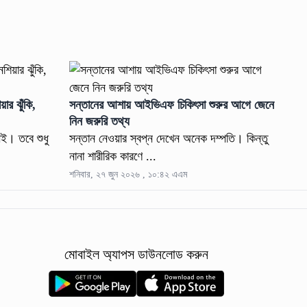
ার ঝুঁকি,
সন্তানের আশায় আইভিএফ চিকিৎসা শুরুর আগে জেনে
নিন জরুরি তথ্য
েই। তবে শুধু
সন্তান নেওয়ার স্বপ্ন দেখেন অনেক দম্পতি। কিন্তু
নানা শারীরিক কারণে ...
শনিবার, ২৭ জুন ২০২৬ , ১০:৪২ এএম
মোবাইল অ্যাপস ডাউনলোড করুন