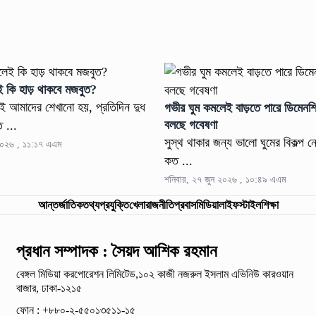
ই কি হাড় থাকবে মজবুত?
ই আমাদের শেখানো হয়, প্রতিদিন দুধ
গভীর ঘুম কমলেই বাড়তে পারে ডিমেনশিয়
বলছে গবেষণা
 ...
সুস্থ থাকার জন্য ভালো ঘুমের বিকল্প ন
২০২৬ , ১১:১৭ এএম
কত ...
শনিবার, ২৭ জুন ২০২৬ , ১০:৪৯ এএম
আন্তর্জাতিক
তথ্যপ্রযুক্তি
খেলা
রাজনীতি
প্রবাস
মিডিয়া
লাইফস্টাইল
শিক্ষা
প্রধান সম্পাদক : সৈয়দ আশিক রহমান
বেঙ্গল মিডিয়া করপোরেশন লিমিটেড,১০২ কাজী নজরুল ইসলাম
এভিনিউ কারওয়ান
বাজার, ঢাকা-১২১৫
ফোন : +৮৮০-২-৫৫০১৩৫১১-১৫