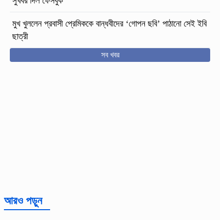
সুখবর দিল ফেসবুক
মুখ খুললেন প্রবাসী প্রেমিককে বান্ধবীদের ‘গোপন ছবি’ পাঠানো সেই ইবি
ছাত্রী
সব খবর
আরও পড়ুন