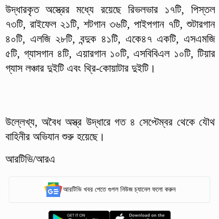
উদ্ধারকৃত অস্ত্রের মধ্যে রয়েছে রিভলভার ১৭টি, পিস্তল
৭৩টি, রাইফেল ২১টি, শটগান ৩৬টি, পাইপগান ৭টি, শুটারগান
৪০টি, এলজি ২৮টি, বন্দুক ৪১টি, একে৪৭ একটি, এসএমজি
৫টি, গ্যাসগান ৪টি, এয়ারগান ১০টি, এসবিবিএল ১০টি, টিয়ার
গ্যাস লঞ্চার দুইটি এবং থ্রি-কোয়াটার দুইটি।
উল্লেখ্য, অবৈধ অস্ত্র উদ্ধারে গত ৪ সেপ্টেম্বর থেকে যৌথ
বাহিনীর অভিযান শুরু হয়েছে।
আরটিভি/আরএ
আরটিভি খবর পেতে গুগল নিউজ চ্যানেল ফলো করুন