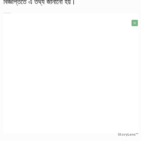
বিজ্ঞপ্তিতে এ তথ্য জানানো হয়।
StoryLens™