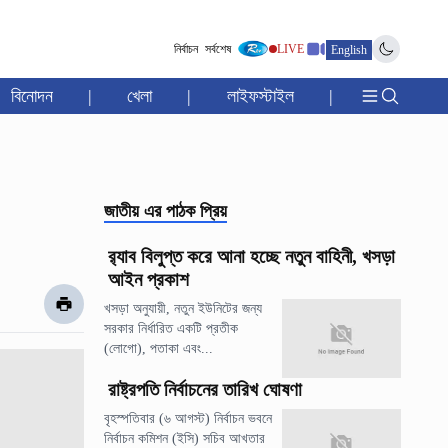
নির্বাচন
সর্বশেষ
LIVE
English
বিনোদন
|
খেলা
|
লাইফস্টাইল
|
জাতীয়
এর পাঠক প্রিয়
র‍্যাব বিলুপ্ত করে আনা হচ্ছে নতুন বাহিনী, খসড়া
আইন প্রকাশ
খসড়া অনুযায়ী, নতুন ইউনিটের জন্য
সরকার নির্ধারিত একটি প্রতীক
(লোগো), পতাকা এবং...
রাষ্ট্রপতি নির্বাচনের তারিখ ঘোষণা
বৃহস্পতিবার (৬ আগস্ট) নির্বাচন ভবনে
নির্বাচন কমিশন (ইসি) সচিব আখতার