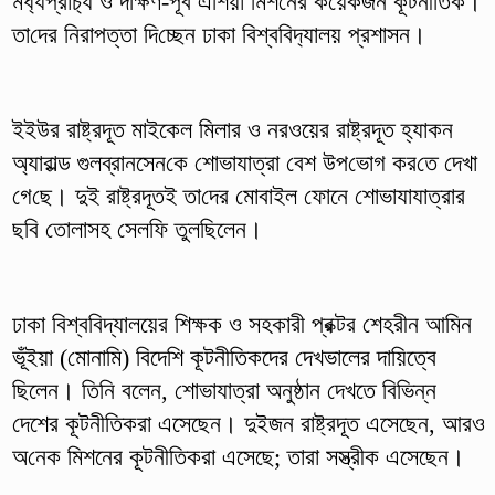
মধ‌্যপ্রাচ‌্য ও দ‌ক্ষিণ-পূর্ব এ‌শিয়া মিশ‌নের ক‌য়েকজন কূটনী‌তিক‌।
তা‌দের নিরাপত্তা দি‌চ্ছেন ঢাকা বিশ্ব‌বিদ‌্যালয় প্রশাসন।
ইইউর রাষ্ট্রদূত মাইকেল মিলার ও নরওয়ের রাষ্ট্রদূত হ্যাকন
অ্যারাল্ড গুলব্রানসেন‌কে শোভাযাত্রা বেশ উপ‌ভোগ কর‌তে দেখা
গে‌ছে। দুই রাষ্ট্রদূতই তা‌দের মোবাইল ফোনে শোভাযাযাত্রার
ছ‌বি তোলাসহ সেল‌ফি‌ তুল‌ছিলেন।
ঢাকা বিশ্ববিদ্যালয়ের শিক্ষক ও সহকারী প্রক্টর শেহরীন আমিন
ভূঁইয়া (মোনামি) বিদেশি কূটনীতিকদের দেখভালের দা‌য়িত্বে
ছিলেন। তি‌নি বলেন, শোভাযাত্রা অনুষ্ঠান দেখতে বি‌ভিন্ন
দেশের কূটনী‌তিকরা এসেছেন। দুইজন রাষ্ট্রদূত এসেছেন, আরও
অ‌নেক মিশনের কূটনী‌তিকরা এসেছে; তা‌রা সস্ত্রীক এসেছেন।