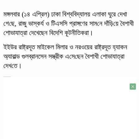
মঙ্গলবার (১৪ এ‌প্রিল) ঢাকা বিশ্ববিদ্যালয় এলাকা ঘুরে দেখা
গে‌ছে, রাজু ভাস্কর্য ও টিএসসি প্রাঙ্গণের সাম‌নে দাঁ‌ড়ি‌য়ে বৈশাখী
শোভাযাত্রা দেখেছেন বিদেশি কূটনীতিকরা।
ইইউর রাষ্ট্রদূত মাইকেল মিলার ও নরওয়ের রাষ্ট্রদূত হ্যাকন
অ্যারাল্ড গুলব্রানসেন সস্ত্রীক এ‌সে‌ছেন বৈশাখী শোভাযাত্রা
দেখ‌তে।