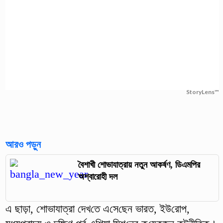
StoryLens™
আরও পড়ুন
বৈশাখী শোভাযাত্রায় নতুন আকর্ষণ, ডিএমপির
অশ্বারোহী দল
এ ছাড়া, শোভাযাত্রা দেখ‌তে এ‌সে‌ছেন ভারত, ইউ‌রোপ,