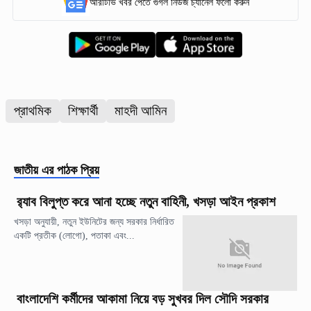
আরটিভি খবর পেতে গুগল নিউজ চ্যানেল ফলো করুন
প্রাথমিক
শিক্ষার্থী
মাহদী আমিন
জাতীয়
এর পাঠক প্রিয়
র‍্যাব বিলুপ্ত করে আনা হচ্ছে নতুন বাহিনী, খসড়া আইন প্রকাশ
খসড়া অনুযায়ী, নতুন ইউনিটের জন্য সরকার নির্ধারিত
একটি প্রতীক (লোগো), পতাকা এবং...
বাংলাদেশি কর্মীদের আকামা নিয়ে বড় সুখবর দিল সৌদি সরকার