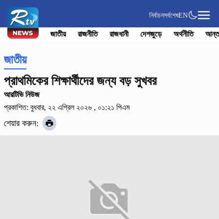
নির্বাচন
সর্বশেষ
EN
জাতীয়
রাজনীতি
রাজধানী
দেশজুড়ে
অর্থনীতি
আন্ত
জাতীয়
প্রাথমিকের শিক্ষার্থীদের জন্য বড় সুখবর
আরটিভি নিউজ
প্রকাশিত: বুধবার, ২২ এপ্রিল ২০২৬ , ০১:২১ পিএম
শেয়ার করুন: