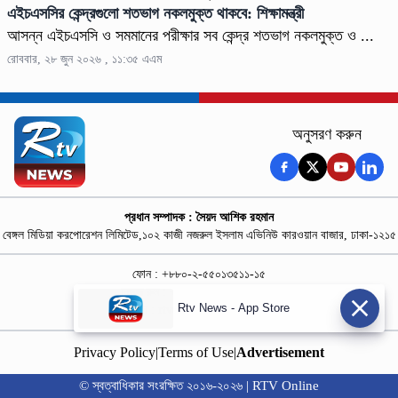
এইচএসসির কেন্দ্রগুলো শতভাগ নকলমুক্ত থাকবে: শিক্ষামন্ত্রী
আসন্ন এইচএসসি ও সমমানের পরীক্ষার সব কেন্দ্র শতভাগ নকলমুক্ত ও ...
রোববার, ২৮ জুন ২০২৬ , ১১:৩৫ এএম
অনুসরণ করুন
প্রধান সম্পাদক : সৈয়দ আশিক রহমান
বেঙ্গল মিডিয়া করপোরেশন লিমিটেড,১০২ কাজী নজরুল ইসলাম এভিনিউ কারওয়ান বাজার, ঢাকা-১২১৫
ফোন : +৮৮০-২-৫৫০১৩৫১১-১৫
নিউজ রুম : +৮৮০-১৮৭৮১৮৪৩৬৯-৭০
Rtv News - App Store
বিজ্ঞাপন :
rtvdigitalad@gmail.com
Privacy Policy
|
Terms of Use
|
Advertisement
© স্বত্বাধিকার সংরক্ষিত ২০১৬-২০২৬ | RTV Online