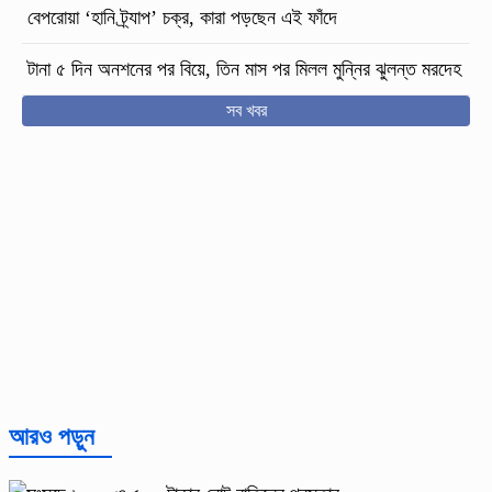
বেপরোয়া ‘হানি ট্র্যাপ’ চক্র, কারা পড়ছেন এই ফাঁদে
টানা ৫ দিন অনশনের পর বিয়ে, তিন মাস পর মিলল মুন্নির ঝুলন্ত মরদেহ
সব খবর
আরও পড়ুন