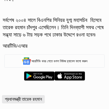
সর্বশেষ ২০০৪ সালে বিএনপির সিনিয়র যুগ্ম মহাসচিব হিসেবে
তারেক রহমান চাঁদপুর এসেছিলেন। তিনি দিনব্যাপী সফর শেষে
সন্ধ্যা সাড়ে ৬ টায় সড়ক পথে ঢাকার উদ্দেশে রওনা হবেন৷
আরটিভি/এআর
আরটিভি খবর পেতে গুগল নিউজ চ্যানেল ফলো করুন
প্রধানমন্ত্রী তারেক রহমান