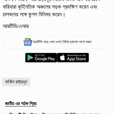
বারিধারা কূটনৈতিক অঞ্চলের সড়ক প্রদক্ষিণ করেন এবং
চালকদের সঙ্গে কুশল বিনিময় করেন।
আরটিভি/এআর
আরটিভি খবর পেতে গুগল নিউজ চ্যানেল ফলো করুন
মা‌র্কিন রাষ্ট্রদূত
জাতীয়
এর পাঠক প্রিয়