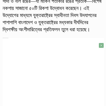
সাদা ও নীল রঙের—যা মার্কিন পতাকার রঙের প্রতীক—বিশেষ
নকশায় সাজানো ৫০টি রিকশা উদ্বোধন করেছেন। এই
উদ্যোগের মাধ্যমে যুক্তরাষ্ট্রের স্বাধীনতা দিবস উদযাপনের
পাশাপাশি বাংলাদেশ ও যুক্তরাষ্ট্রের মধ্যকার দীর্ঘদিনের
দ্বিপক্ষীয় অংশীদারিত্বের প্রতিফলন তুলে ধরা হয়েছে।