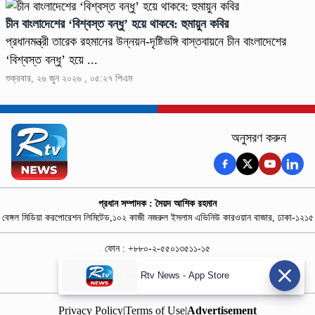
চীন বাংলাদেশের ‘বিশ্বস্ত বন্ধু’ হয়ে থাকবে: হুমায়ুন কবির
প্রধানমন্ত্রী তারেক রহমানের উন্নয়ন-দৃষ্টিভঙ্গি বাস্তবায়নে চীন বাংলাদেশের
‘বিশ্বস্ত বন্ধু’ হয়ে ...
শুক্রবার, ২৬ জুন ২০২৬ , ০৫:২৭ পিএম
অনুসরণ করুন
প্রধান সম্পাদক : সৈয়দ আশিক রহমান
বেঙ্গল মিডিয়া করপোরেশন লিমিটেড,১০২ কাজী নজরুল ইসলাম এভিনিউ কারওয়ান বাজার, ঢাকা-১২১৫
ফোন : +৮৮০-২-৫৫০১৩৫১১-১৫
নিউজ রুম : +৮৮০-১৮৭৮১৮৪৩৬৯-৭০
Rtv News - App Store
বিজ্ঞাপন :
rtvdigitalad@gmail.com
Privacy Policy
|
Terms of Use
|
Advertisement