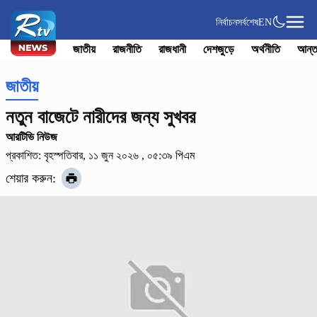
নির্বাচন
সর্বশেষ
EN
জাতীয়
রাজনীতি
রাজধানী
দেশজুড়ে
অর্থনীতি
আন্ত
জাতীয়
নতুন বাজেটে নারীদের জন্য সুখবর
আরটিভি নিউজ
প্রকাশিত: বৃহস্পতিবার, ১১ জুন ২০২৬ , ০৫:৩৯ পিএম
শেয়ার করুন: