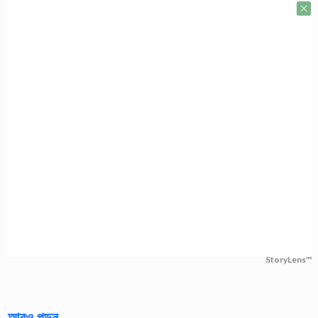
StoryLens™
আরও পড়ুন