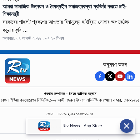
আমরা সামাজিক উন্নয়ন ও বৈষম্যহীন সমাজব্যবস্থা প্রতিষ্ঠা করতে চাই:
শিক্ষামন্ত্রী
সরকারের পাইলট প্রকল্পের আওতায় বিনামূল্যে হাইব্রিড সোলার অপারেটেড
কচুয়ার কৃষি ...
শুক্রবার, ০৭ আগস্ট ২০২৬ , ০৭:২০ পিএম
অনুসরণ করুন
প্রধান সম্পাদক : সৈয়দ আশিক রহমান
বেঙ্গল মিডিয়া করপোরেশন লিমিটেড,১০২ কাজী নজরুল ইসলাম এভিনিউ কারওয়ান বাজার, ঢাকা-১২১৫
ফোন : +৮৮০-২-৫৫০১৩৫১১-১৫
নিউজ রুম : +৮৮০-১৮৭৮১৮৪৩৬৯-৭০
Rtv News - App Store
বিজ্ঞাপন :
rtvdigitalad@gmail.com