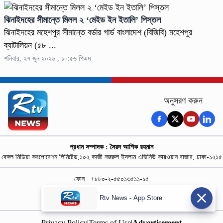
ঝিনাইদহের সীমান্তে মিলল ২ ‘মেইড ইন ইতালি’ পিস্তল
ঝিনাইদহের মহেশপুর সীমান্তে বর্ডার গার্ড বাংলাদেশ (বিজিবি) মহেশপুর
ব্যাটালিয়ন (৫৮ ...
শনিবার, ২৭ জুন ২০২৬ , ১০:৫৬ পিএম
অনুসরণ করুন
প্রধান সম্পাদক : সৈয়দ আশিক রহমান
বেঙ্গল মিডিয়া করপোরেশন লিমিটেড,১০২ কাজী নজরুল ইসলাম এভিনিউ কারওয়ান বাজার, ঢাকা-১২১৫
ফোন : +৮৮০-২-৫৫০১৩৫১১-১৫
নিউজ রুম : +৮৮০-১৮৭৮১৮৪৩৬৯-৭০
Rtv News - App Store
বিজ্ঞাপন :
rtvdigitalad@gmail.com
Privacy Policy
|
Terms of Use
|
Advertisement