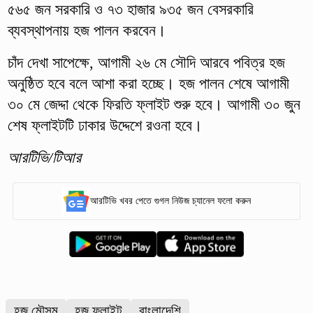
৫৬৫ জন সরকারি ও ৭৩ হাজার ৯৩৫ জন বেসরকারি
ব্যবস্থাপনায় হজ পালন করবেন।
চাঁদ দেখা সাপেক্ষে, আগামী ২৬ মে সৌদি আরবে পবিত্র হজ
অনুষ্ঠিত হবে বলে আশা করা হচ্ছে। হজ পালন শেষে আগামী
৩০ মে জেদ্দা থেকে ফিরতি ফ্লাইট শুরু হবে। আগামী ৩০ জুন
শেষ ফ্লাইটটি ঢাকার উদ্দেশে রওনা হবে।
আরটিভি/টিআর
আরটিভি খবর পেতে গুগল নিউজ চ্যানেল ফলো করুন
হজ মৌসুম
হজ ফ্লাইট
বাংলাদেশি