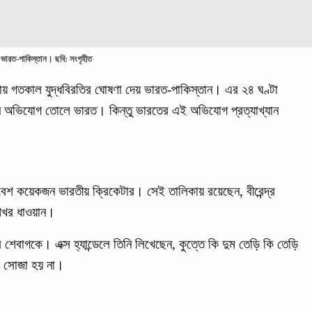
ভারত-পাকিস্তান। ছবি: সংগৃহীত
থতায় গতকাল যুদ্ধবিরতির ঘোষণা দেয় ভারত-পাকিস্তান। এর ২৪ ঘণ্টা
মন অভিযোগ তোলে ভারত। কিন্তু ভারতের এই অভিযোগ প্রত্যাখ্যান
েশ কয়েকজন ভারতীয় ক্রিকেটার। সেই তালিকায় রয়েছেন, বীরেন্দ্র
 শিখর ধাওয়ান।
্র শেবাগকে। এক্স হ্যান্ডেলে তিনি লিখেছেন, কুত্তে কি দুম তেড়ি কি তেড়ি
নও সোজা হয় না।