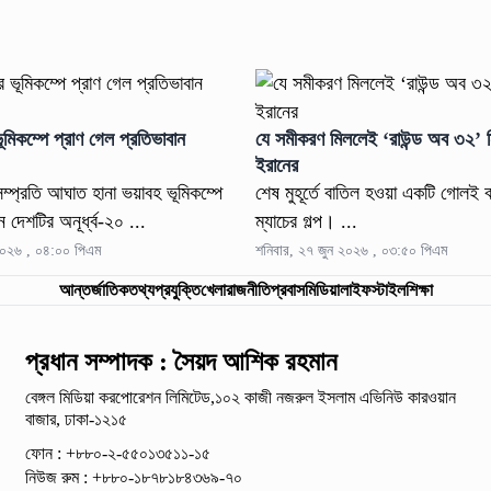
ূমিকম্পে প্রাণ গেল প্রতিভাবান
যে সমীকরণ মিললেই ‘রাউন্ড অব ৩২’ নি
ইরানের
সম্প্রতি আঘাত হানা ভয়াবহ ভূমিকম্পে
শেষ মুহূর্তে বাতিল হওয়া একটি গোলই 
েন দেশটির অনূর্ধ্ব-২০ ...
ম্যাচের গল্প। ...
২০২৬ , ০৪:০০ পিএম
শনিবার, ২৭ জুন ২০২৬ , ০৩:৫০ পিএম
আন্তর্জাতিক
তথ্যপ্রযুক্তি
খেলা
রাজনীতি
প্রবাস
মিডিয়া
লাইফস্টাইল
শিক্ষা
প্রধান সম্পাদক : সৈয়দ আশিক রহমান
বেঙ্গল মিডিয়া করপোরেশন লিমিটেড,১০২ কাজী নজরুল ইসলাম
এভিনিউ কারওয়ান
বাজার, ঢাকা-১২১৫
ফোন : +৮৮০-২-৫৫০১৩৫১১-১৫
নিউজ রুম : +৮৮০-১৮৭৮১৮৪৩৬৯-৭০