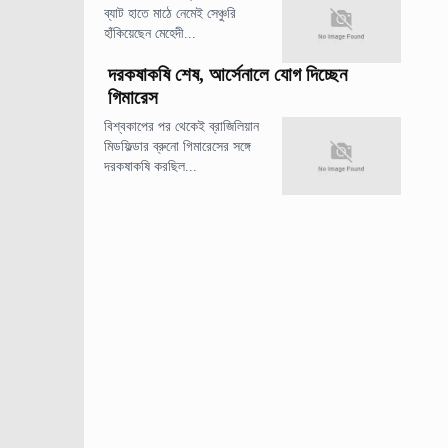
ব্যাট হাতে মাঠে নেমেই সেঞ্চুরি
হাঁকিয়েছেন মেহেদী...
দরকষাকষি শেষ, আর্সেনালে যোগ দিচ্ছেন
গিমারেস
বিশ্বকাপের পর থেকেই ব্রাজিলিয়ান
মিডফিল্ডার ব্রুনো গিমারেসের সঙ্গে
দরকষাকষি করছিল...