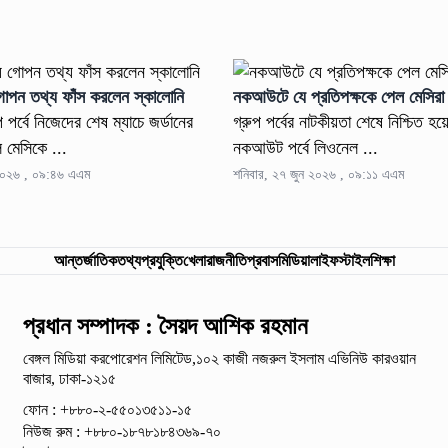
গোপন তথ্য ফাঁস করলেন স্কালোনি
নকআউটে যে প্রতিপক্ষকে পেল মেসির
প পর্বে নিজেদের শেষ ম্যাচে জর্ডানের
গ্রুপ পর্বের নাটকীয়তা শেষে নিশ্চিত হয়
ল মেসিকে ...
নকআউট পর্বে লিওনেল ...
 ২০২৬ , ০৯:৪৬ এএম
শনিবার, ২৭ জুন ২০২৬ , ০৯:১১ এএম
আন্তর্জাতিক
তথ্যপ্রযুক্তি
খেলা
রাজনীতি
প্রবাস
মিডিয়া
লাইফস্টাইল
শিক্ষা
প্রধান সম্পাদক : সৈয়দ আশিক রহমান
বেঙ্গল মিডিয়া করপোরেশন লিমিটেড,১০২ কাজী নজরুল ইসলাম
এভিনিউ কারওয়ান
বাজার, ঢাকা-১২১৫
ফোন : +৮৮০-২-৫৫০১৩৫১১-১৫
নিউজ রুম : +৮৮০-১৮৭৮১৮৪৩৬৯-৭০