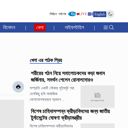
নির্বাচন
সর্বশেষ
LIVE
English
বিনোদন
|
খেলা
|
লাইফস্টাইল
|
খেলা
এর পাঠক প্রিয়
শরীরের গঠন নিয়ে সমালোচকদের কড়া জবাব
জর্জিনার, সমর্থন পেলেন রোনালদোরও
সম্প্রতি একটি নৌকায় সুইমসুট পরা
বেশকিছু ছবি সামাজিক
যোগাযোগমাধ্যমে প্রকাশ...
বিশেষ চাহিদাসম্পন্ন ক্রীড়াবিদদের জন্য জাতীয়
টুর্নামেন্টের ঘোষণা ক্রীড়ামন্ত্রীর
বিশেষ চাহিদাসম্পন্ন ক্রীড়াবিদদের