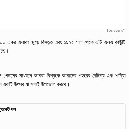
StoryLens™
রায় ৫০০ একর এলাকা জুড়ে বিস্তৃত এবং ১৯২২ সাল থেকে এটি এলএ কাউন্টি
আসছে।
এই গেমসের মাধ্যমে আমরা বিশ্বকে আমাদের শহরের বৈচিত্র্য এবং শক্তি
মন একটি উৎসব যা সবাই উপভোগ করবে।
্রিকেট দল