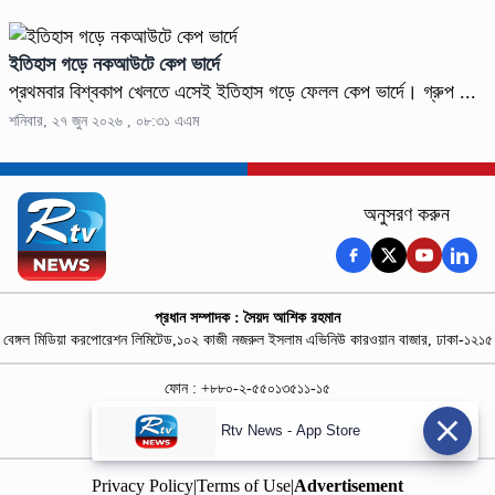
ইতিহাস গড়ে নকআউটে কেপ ভার্দে
প্রথমবার বিশ্বকাপ খেলতে এসেই ইতিহাস গড়ে ফেলল কেপ ভার্দে। গ্রুপ ...
শনিবার, ২৭ জুন ২০২৬ , ০৮:৩১ এএম
অনুসরণ করুন
প্রধান সম্পাদক : সৈয়দ আশিক রহমান
বেঙ্গল মিডিয়া করপোরেশন লিমিটেড,১০২ কাজী নজরুল ইসলাম এভিনিউ কারওয়ান বাজার, ঢাকা-১২১৫
ফোন : +৮৮০-২-৫৫০১৩৫১১-১৫
নিউজ রুম : +৮৮০-১৮৭৮১৮৪৩৬৯-৭০
Rtv News - App Store
বিজ্ঞাপন :
rtvdigitalad@gmail.com
Privacy Policy
|
Terms of Use
|
Advertisement