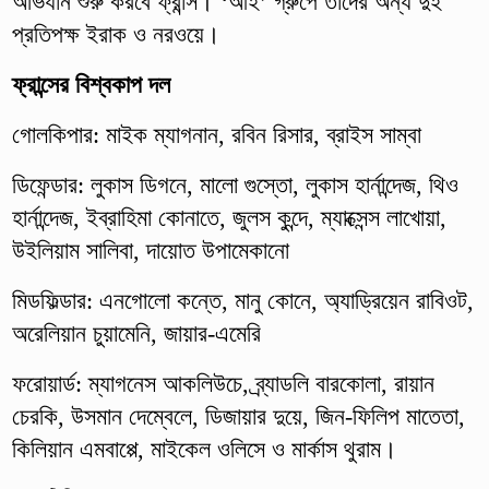
অভিযান শুরু করবে ফ্রান্স। ‘আই’ গ্রুপে তাদের অন্য দুই
প্রতিপক্ষ ইরাক ও নরওয়ে।
ফ্রান্সের বিশ্বকাপ দল
গোলকিপার: মাইক ম্যাগনান, রবিন রিসার, ব্রাইস সাম্বা
ডিফেন্ডার: লুকাস ডিগনে, মালো গুস্তো, লুকাস হার্নান্দেজ, থিও
হার্নান্দেজ, ইব্রাহিমা কোনাতে, জুলস কুন্দে, ম্যাক্সেন্স লাখোয়া,
উইলিয়াম সালিবা, দায়োত উপামেকানো
মিডফিল্ডার: এনগোলো কন্তে, মানু কোনে, অ্যাড্রিয়েন রাবিওট,
অরেলিয়ান চুয়ামেনি, জায়ার-এমেরি
ফরোয়ার্ড: ম্যাগনেস আকলিউচে, ব্র্যাডলি বারকোলা, রায়ান
চেরকি, উসমান দেম্বেলে, ডিজায়ার দুয়ে, জিন-ফিলিপ মাতেতা,
কিলিয়ান এমবাপ্পে, মাইকেল ওলিসে ও মার্কাস থুরাম।