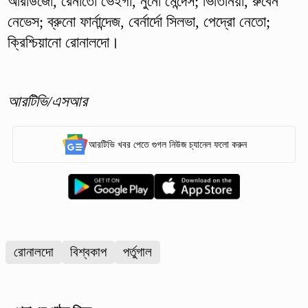
আরাউজো, রেনাতো ভেইগা, নুনো মেন্দেস; ভিতিনিয়া, রুবেন
নেভেস; ব্রুনো ফার্নান্দেজ, বের্নার্দো সিলভা, পেদ্রো নেতো;
ক্রিশ্চিয়ানো রোনালদো।
আরটিভি/এসআর
আরটিভি খবর পেতে গুগল নিউজ চ্যানেল ফলো করুন
রোনালদো
বিশ্বকাপ
পর্তুগাল