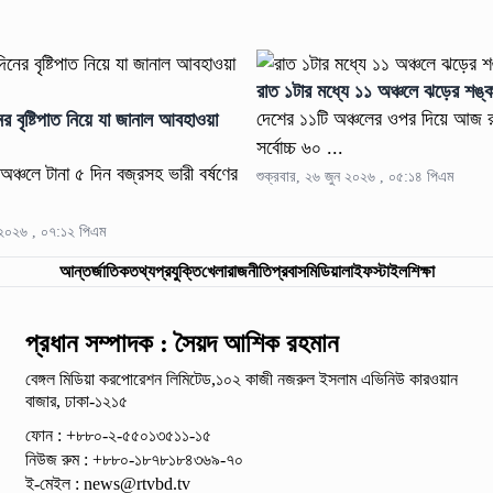
রাত ১টার মধ্যে ১১ অঞ্চলে ঝড়ের শঙ্ক
দেশের ১১টি অঞ্চলের ওপর দিয়ে আজ র
র বৃষ্টিপাত নিয়ে যা জানাল আবহাওয়া
সর্বোচ্চ ৬০ ...
অঞ্চলে টানা ৫ দিন বজ্রসহ ভারী বর্ষণের
শুক্রবার, ২৬ জুন ২০২৬ , ০৫:১৪ পিএম
ন ২০২৬ , ০৭:১২ পিএম
আন্তর্জাতিক
তথ্যপ্রযুক্তি
খেলা
রাজনীতি
প্রবাস
মিডিয়া
লাইফস্টাইল
শিক্ষা
প্রধান সম্পাদক : সৈয়দ আশিক রহমান
বেঙ্গল মিডিয়া করপোরেশন লিমিটেড,১০২ কাজী নজরুল ইসলাম
এভিনিউ কারওয়ান
বাজার, ঢাকা-১২১৫
ফোন : +৮৮০-২-৫৫০১৩৫১১-১৫
নিউজ রুম : +৮৮০-১৮৭৮১৮৪৩৬৯-৭০
ই-মেইল :
news@rtvbd.tv