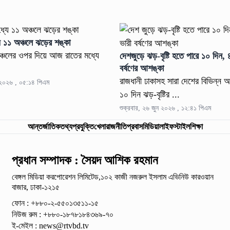
ে ১১ অঞ্চলে ঝড়ের শঙ্কা
ঞ্চলের ওপর দিয়ে আজ রাতের মধ্যে
দেশজুড়ে ঝড়-বৃষ্টি হতে পারে ১০ দিন, ৪ বিভাগে ভারী
বর্ষণের আশঙ্কা
রাজধানী ঢাকাসহ সারা দেশের বিভিন্ন 
ন ২০২৬ , ০৫:১৪ পিএম
১০ দিন ঝড়-বৃষ্টির ...
শুক্রবার, ২৬ জুন ২০২৬ , ১২:৪১ পিএম
আন্তর্জাতিক
তথ্যপ্রযুক্তি
খেলা
রাজনীতি
প্রবাস
মিডিয়া
লাইফস্টাইল
শিক্ষা
প্রধান সম্পাদক : সৈয়দ আশিক রহমান
বেঙ্গল মিডিয়া করপোরেশন লিমিটেড,১০২ কাজী নজরুল ইসলাম
এভিনিউ কারওয়ান
বাজার, ঢাকা-১২১৫
ফোন : +৮৮০-২-৫৫০১৩৫১১-১৫
নিউজ রুম : +৮৮০-১৮৭৮১৮৪৩৬৯-৭০
ই-মেইল :
news@rtvbd.tv