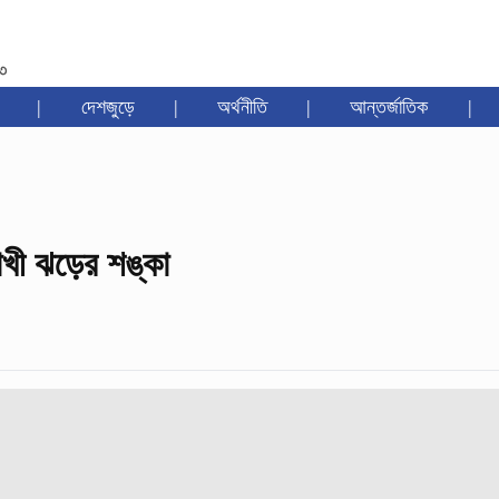
৩৩
|
দেশজুড়ে
|
অর্থনীতি
|
আন্তর্জাতিক
|
াখী ঝড়ের শঙ্কা