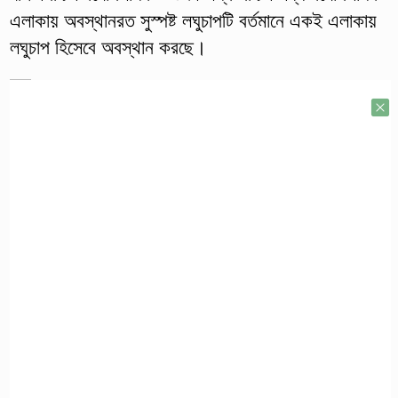
এলাকায় অবস্থানরত সুস্পষ্ট লঘুচাপটি বর্তমানে একই এলাকায়
লঘুচাপ হিসেবে অবস্থান করছে।