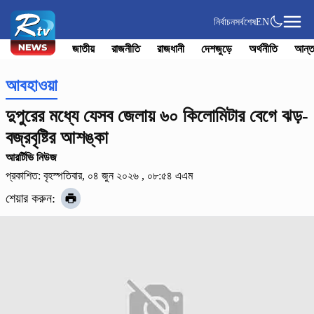
নির্বাচন
সর্বশেষ
EN
জাতীয়
রাজনীতি
রাজধানী
দেশজুড়ে
অর্থনীতি
আন্ত
আবহাওয়া
দুপুরের মধ্যে যেসব জেলায় ৬০ কিলোমিটার বেগে ঝড়-
বজ্রবৃষ্টির আশঙ্কা
আরর্টিভি নিউজ
প্রকাশিত: বৃহস্পতিবার, ০৪ জুন ২০২৬ , ০৮:৫৪ এএম
শেয়ার করুন: