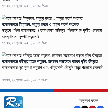
রোববার, ২৬ জুলাই ২০২৬ , ০৭:৪০ পিএম
বঙ্গোপসাগরে নিম্নচাপ, সমুদ্র বন্দরে ৩ নম্বর সতর্ক সংকেত
উত্তর-পশ্চিম বঙ্গোপসাগর ও তৎসংলগ্ন উড়িষ্যা-পশ্চিমবঙ্গ উপকূলীয় এলাকায়
অবস্থানরত সুস্পষ্ট লঘুচাপটি ...
রোববার, ২৬ জুলাই ২০২৬ , ০৪:৫১ পিএম
বঙ্গোপসাগরে ঘনীভূত হচ্ছে লঘুচাপ, ঢাকাসহ সারাদেশে বাড়বে বৃষ্টির তীব্রতা
বঙ্গোপসাগরে সৃষ্ট সুস্পষ্ট লঘুচাপ এবং শক্তিশালী মৌসুমি বায়ুর প্রভাবে রাজধানী
...
রোববার, ২৬ জুলাই ২০২৬ , ০২:৩১ পিএম
অনুসরণ করুন