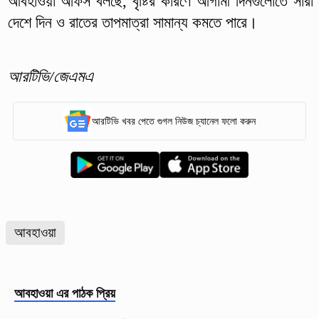
আবহাওয়া অফিস বলছে, বৃষ্টির কারণে আগামী দিনগুলোতে সারা
দেশে দিন ও রাতের তাপমাত্রা সামান্য কমতে পারে।
আরটিভি/জেএমএ
আরটিভি খবর পেতে গুগল নিউজ চ্যানেল ফলো করুন
আবহাওয়া
আবহাওয়া
এর পাঠক প্রিয়