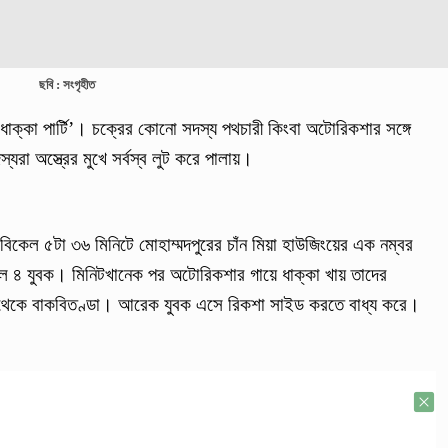
ছবি : সংগৃহীত
ধাক্কা পার্টি’। চক্রের কোনো সদস্য পথচারী কিংবা অটোরিকশার সঙ্গে
যরা অস্ত্রের মুখে সর্বস্ব লুট করে পালায়।
িকেল ৫টা ৩৬ মিনিটে মোহাম্মদপুরের চাঁন মিয়া হাউজিংয়ের এক নম্বর
 ছিল ৪ যুবক। মিনিটখানেক পর অটোরিকশার গায়ে ধাক্কা খায় তাদের
েকে বাকবিতণ্ডা। আরেক যুবক এসে রিকশা সাইড করতে বাধ্য করে।