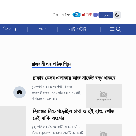
নির্বাচন
সর্বশেষ
LIVE
English
বিনোদন
|
খেলা
|
লাইফস্টাইল
|
রাজধানী
এর পাঠক প্রিয়
ঢাকার যেসব এলাকায় আজ মার্কেট বন্ধ থাকবে
বৃহস্পতিবার (৬ আগস্ট) দিনের
শুরুতেই দেখে নিন কোন কোন মার্কেট,
শপিংমল ও এলাকার...
ব্রিজের নিচে পড়েছিল মাথা ও দুই হাত, খোঁজ
নেই বাকি অংশের
বৃহস্পতিবার (৬ আগস্ট) সকাল ৯টার
দিকে সবুজবাগ এলাকার একটি কালভার্ট