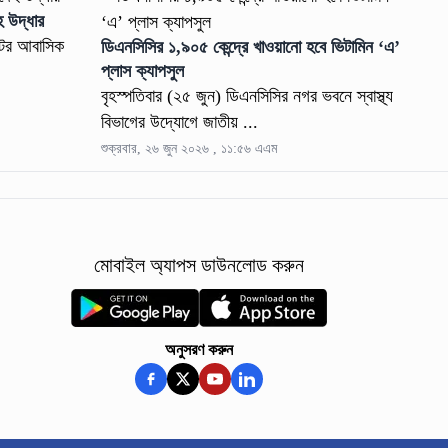
হ উদ্ধার
েটের আবাসিক
ডিএনসিসির ১,৯০৫ কেন্দ্রে খাওয়ানো হবে ভিটামিন ‘এ’
প্লাস ক্যাপসুল
বৃহস্পতিবার (২৫ জুন) ডিএনসিসির নগর ভবনে স্বাস্থ্য
বিভাগের উদ্যোগে জাতীয় ...
শুক্রবার, ২৬ জুন ২০২৬ , ১১:৫৬ এএম
মোবাইল অ্যাপস ডাউনলোড করুন
অনুসরণ করুন