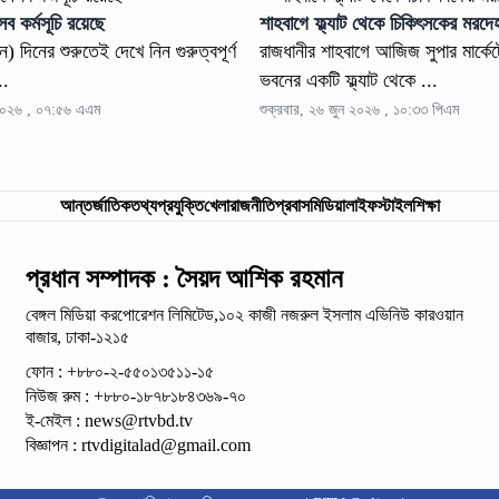
 কর্মসূচি রয়েছে
শাহবাগে ফ্ল্যাট থেকে চিকিৎসকের মরদে
) দিনের শুরুতেই দেখে নিন গুরুত্বপূর্ণ
রাজধানীর শাহবাগে আজিজ সুপার মার্ক
..
ভবনের একটি ফ্ল্যাট থেকে ...
 ২০২৬ , ০৭:৫৬ এএম
শুক্রবার, ২৬ জুন ২০২৬ , ১০:৩৩ পিএম
আন্তর্জাতিক
তথ্যপ্রযুক্তি
খেলা
রাজনীতি
প্রবাস
মিডিয়া
লাইফস্টাইল
শিক্ষা
প্রধান সম্পাদক : সৈয়দ আশিক রহমান
বেঙ্গল মিডিয়া করপোরেশন লিমিটেড,১০২ কাজী নজরুল ইসলাম
এভিনিউ কারওয়ান
বাজার, ঢাকা-১২১৫
ফোন : +৮৮০-২-৫৫০১৩৫১১-১৫
নিউজ রুম : +৮৮০-১৮৭৮১৮৪৩৬৯-৭০
ই-মেইল :
news@rtvbd.tv
বিজ্ঞাপন :
rtvdigitalad@gmail.com